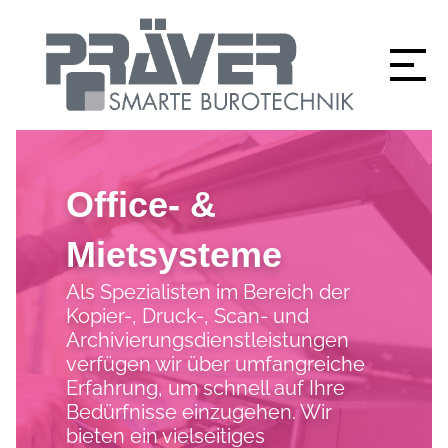
Office- &
Mietsysteme
Als Spezialisten im Bereich der
Kopier-, Druck-, Scan- und
Archivierungsdienstleistungen
verfügen wir über umfangreiche
Erfahrung, um schnell auf Ihre
Bedürfnisse einzugehen. Wir
bieten ein vielseitiges