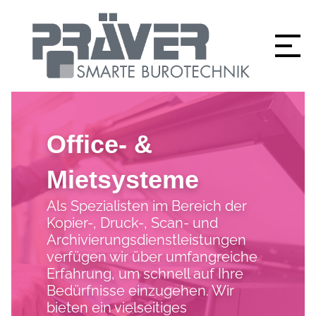
Office- &
Mietsysteme
Als Spezialisten im Bereich der
Kopier-, Druck-, Scan- und
Archivierungsdienstleistungen
verfügen wir über umfangreiche
Erfahrung, um schnell auf Ihre
Bedürfnisse einzugehen. Wir
bieten ein vielseitiges