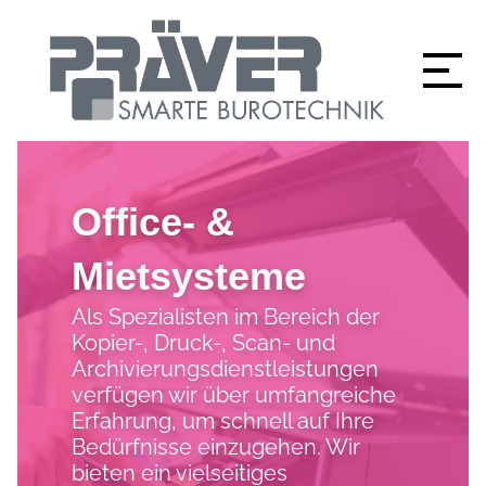
Office- &
Mietsysteme
Als Spezialisten im Bereich der
Kopier-, Druck-, Scan- und
Archivierungsdienstleistungen
verfügen wir über umfangreiche
Erfahrung, um schnell auf Ihre
Bedürfnisse einzugehen. Wir
bieten ein vielseitiges